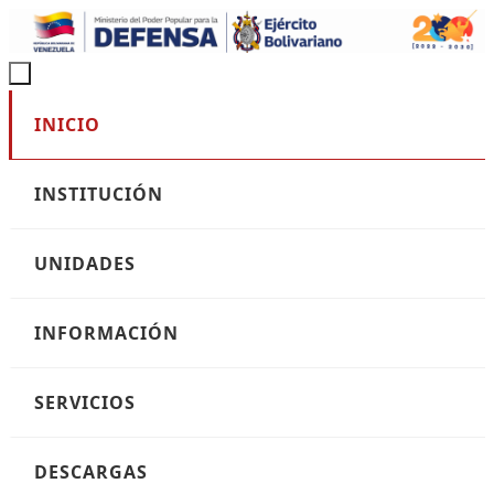
Ir
al
contenido
Ir
INICIO
al
contenido
INSTITUCIÓN
UNIDADES
INFORMACIÓN
SERVICIOS
DESCARGAS