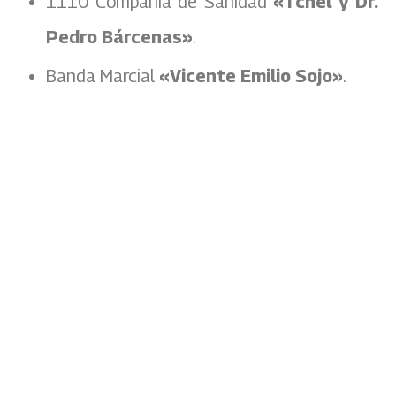
1110 Compañía de Sanidad
«Tcnel y Dr.
Pedro Bárcenas»
.
Banda Marcial
«Vicente Emilio Sojo»
.