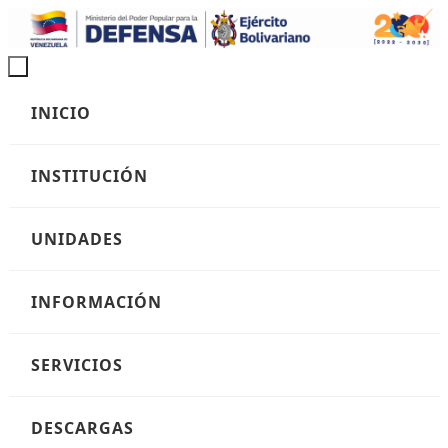
Ir
al
contenido
Ir
INICIO
al
contenido
INSTITUCIÓN
UNIDADES
INFORMACIÓN
SERVICIOS
DESCARGAS