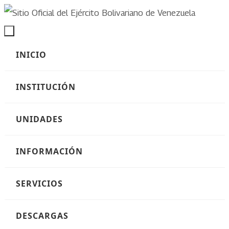
Ir
al
Ir
contenido
INICIO
al
contenido
INSTITUCIÓN
UNIDADES
INFORMACIÓN
SERVICIOS
DESCARGAS